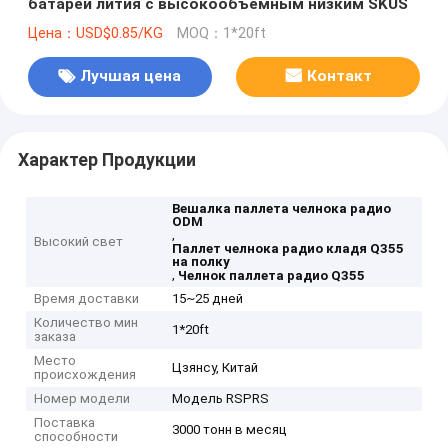
батареи лития с высокообъемным низким SKUS
Цена：USD$0.85/KG
MOQ：1*20ft
Лучшая цена
Контакт
Характер Продукции
Вешалка паллета челнока радио
ODM
,
Высокий свет
Паллет челнока радио кладя Q355
на полку
,
Челнок паллета радио Q355
Время доставки
15~25 дней
Количество мин
1*20ft
заказа
Место
Цзянсу, Китай
происхождения
Номер модели
Модель RSPRS
Поставка
3000 тонн в месяц
способности