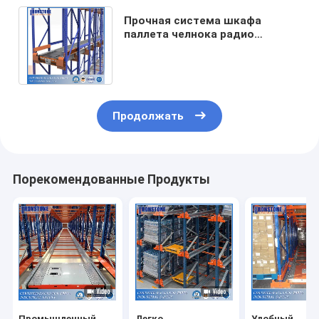
Прочная система шкафа
паллета челнока радио
батареи лития с
высокообъемным низким
SKUS
Продолжать
Порекомендованные Продукты
Промышленный
Легко
Удобный