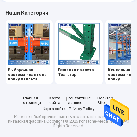
Наши Категории
Выборочная
Вешалка паллета
Консольная
система класть на
Teardrop
система клас
полку паллета
полку
Главная
Карта
контактные
Desktop
страница
сайта
данные
Site
Карта сайта
Privacy Policy
Качество
Выборочная система класть на полку паллета
Китайская фабрика.Copyright © 2026 Ironstone-Meca Industry. All
Rights Reserved.