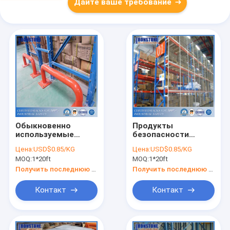
Дайте ваше требование
Обыкновенно
Продукты
используемые
безопасности
аксессуары
шкафа
Цена:
USD$0.85/KG
Цена:
USD$0.85/KG
безопасности для
предохранителя
MOQ:
1*20ft
MOQ:
1*20ft
предохранения от и
шкафа паллета
обслуживания
Ironstone задние
Получить последнюю цену
Получить последнюю цену
шкафа
Контакт
Контакт