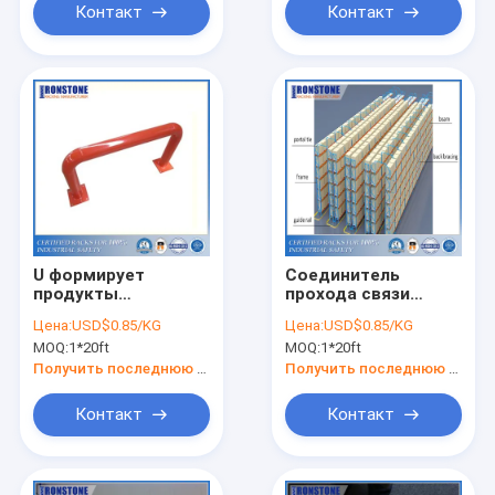
Контакт
Контакт
U формирует
Соединитель
продукты
прохода связи
безопасности
рамки шкафа
Цена:
USD$0.85/KG
Цена:
USD$0.85/KG
шкафа
паллета для
MOQ:
1*20ft
MOQ:
1*20ft
безопасности
Получить последнюю цену
Получить последнюю цену
Контакт
Контакт