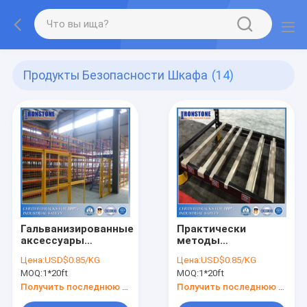
Продукты Безопасности Шкафа
(14)
Гальванизированные
Практически
аксессуары
методы
безопасности
приложенные для
Цена:
USD$0.85/KG
Цена:
USD$0.85/KG
склада
безопасности и
MOQ:
1*20ft
MOQ:
1*20ft
обслуживания
вешалки паллета
Получить последнюю цену
Получить последнюю цену