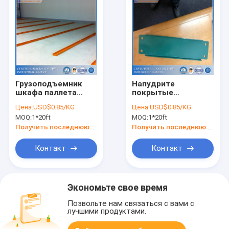
Грузоподъемник
Напудрите
шкафа паллета
покрытые
смолол рельсы
прокладки строки
Цена:
USD$0.85/KG
Цена:
USD$0.85/KG
предохранителя
шкафа паллета
MOQ:
1*20ft
MOQ:
1*20ft
продукта
продуктов
безопасности
безопасности
Получить последнюю цену
Получить последнюю цену
шкафа
шкафа спина к
спине
Контакт
Контакт
Экономьте свое время
Позвольте нам связаться с вами с
лучшими продуктами.