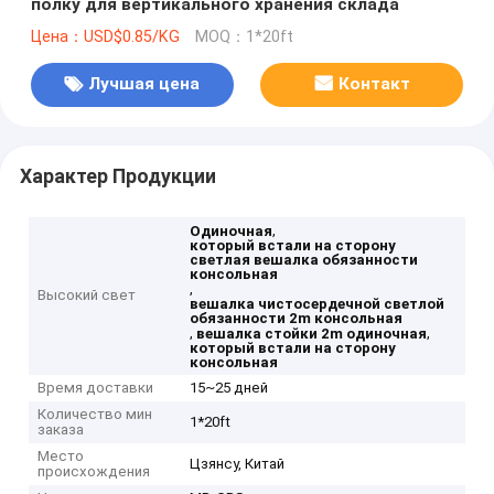
полку для вертикального хранения склада
Цена：USD$0.85/KG
MOQ：1*20ft
Лучшая цена
Контакт
Характер Продукции
,
Одиночная
который встали на сторону
светлая вешалка обязанности
консольная
,
Высокий свет
вешалка чистосердечной светлой
обязанности 2m консольная
,
,
вешалка стойки 2m одиночная
который встали на сторону
консольная
Время доставки
15~25 дней
Количество мин
1*20ft
заказа
Место
Цзянсу, Китай
происхождения