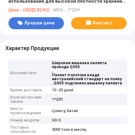
использования для высокой плотности хранения
склада
Цена：USD$0.85/KG
MOQ：1*20ft
Лучшая цена
Контакт
Характер Продукции
Широкая вешалка паллета
прохода Q355
,
Высокий свет
Паллет Ironstone кладя
австралийский стандарт на полку
,
Q355 подгоняло вешалку паллета
Время доставки
15~25 дней
Количество мин
1*20ft
заказа
Место
Цзянсу, Китай
происхождения
Номер модели
HD-S
Поставка
3000 тонн в месяц
способности