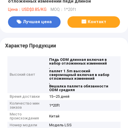
отложенных изменений пяди длиной
Цена：USD$0.85/KG
MOQ：1*20ft
Лучшая цена
Контакт
Характер Продукции
Пядь ODM длинная включая в
набор отложенных изменений
,
паллет 1.5m высокий
Высокий свет
сверхмощный включая в набор
отложенных изменений
,
Вешалка паллета обязанности
ODM средняя
Время доставки
15~25 дней
Количество мин
1*20ft
заказа
Место
Китай
происхождения
Номер модели
Модель LSS